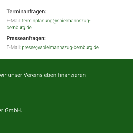
Terminanfragen:
E-Mail:
terminplanung@spielmannszug-
bernburg.de
Presseanfragen:
E-Mail:
presse@spielmannszug-bernburg.de
wir unser Vereinsleben finanzieren
er GmbH.