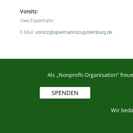
Vorsitz:
Uwe Espenhahn
E-Mail:
vorsitz@spielmannszug-bernburg.de
Als „Nonprofit-Organisation“ freu
SPENDEN
Wir bed