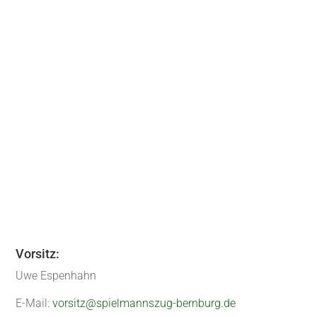
Tage, so Mirco, aus dem ORG Team des
Vergnügens 2023. Im Bernburger Paradies
feierten wir am 02.12.23 mit Unterstützung des
Chartbreaker (DJ Maik) unseren
Jahresabschluss. Maik Rettig hatte es mit den
verschiedenen...
« Ältere Einträge
Vorsitz:
Uwe Espenhahn
E-Mail:
vorsitz@spielmannszug-bernburg.de