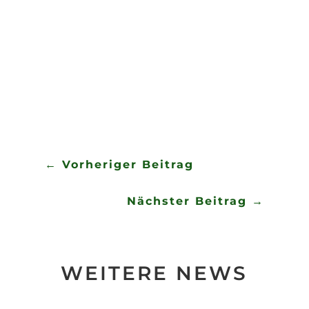
ging es aber über Lebendorf, Peißen und
Zepzig zurück zu Mc Donalds. Es war eine
gelungene Radtour- ohne Pannen. 😉
←
Vorheriger Beitrag
Nächster Beitrag
→
WEITERE NEWS