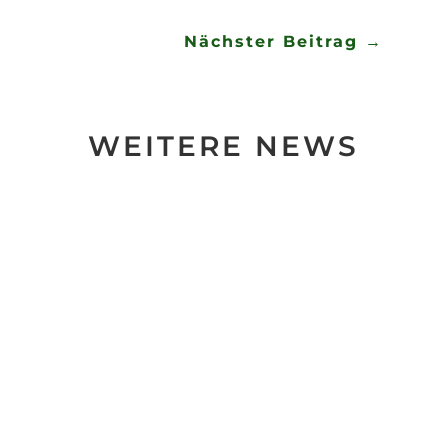
Nächster Beitrag
→
WEITERE NEWS
Die Terminplanung steht, so heißt es Ende
Oktober eines jeden Jahres für das Folgejahr....