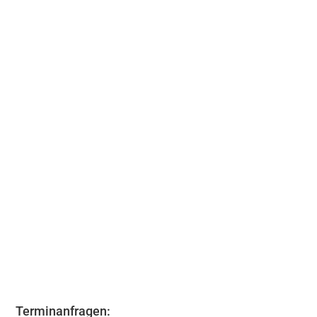
um in Erfüllung: Mit 35 Teilnehmern,
ck machten wir uns...
Terminanfragen: