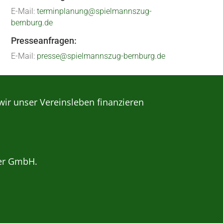
E-Mail:
terminplanung@spielmannszug-
bernburg.de
Presseanfragen:
E-Mail:
presse@spielmannszug-bernburg.de
wir unser Vereinsleben finanzieren
er GmbH.