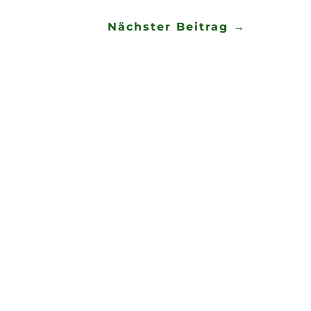
Nächster Beitrag
→
! Schaut gemeinsam auf die tollen
ergie in ein...