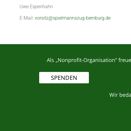
Uwe Espenhahn
E-Mail:
vorsitz@spielmannszug-bernburg.de
Als „Nonprofit-Organisation“ freu
SPENDEN
Wir bed