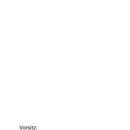
Mittwoch, 31. Juli: Anreise und City-Tour 
darunter 19 Musiker und Musikerinnen im A
« Ältere Einträge
Vorsitz: