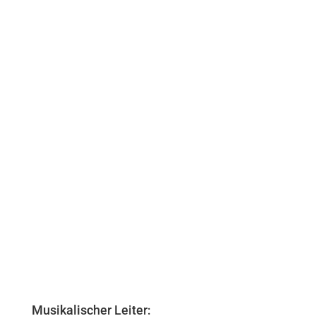
in Aberdeen Zum Ende der Sommerferien ging für uns ein großer Tra
lter zwischen 10 und 69 Jahren, sowie jeder Menge Musik im Gepä
Musikalischer Leiter: