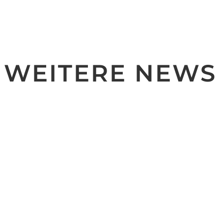
WEITERE NEWS
owie zugleich besinnliches Weihnachtsfest im Kreise Eurer Lieben
ßt die etwas ruhigeren Tage und startet dann gesund und voller En