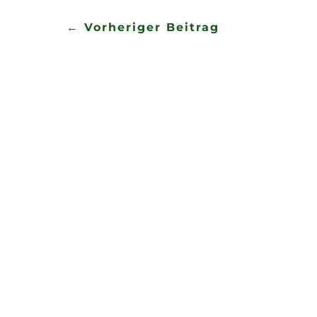
←
Vorheriger Beitrag
Wir wünschen Euch von Herzen ein frohes s
Erlebnisse der letzten Monate zurück, genie