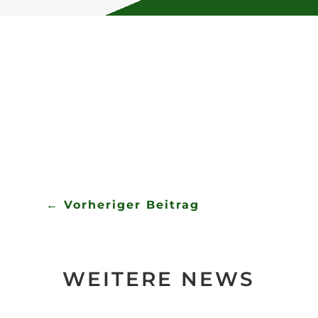
wünscht Euch der Spielmannszug
Bernburg.
←
Vorheriger Beitrag
WEITERE NEWS