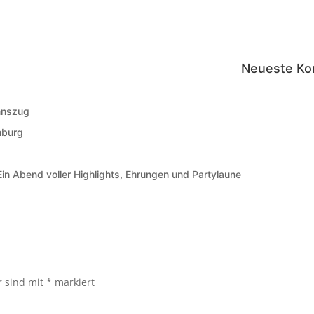
Neueste K
nnszug
nburg
n Abend voller Highlights, Ehrungen und Partylaune
r sind mit
*
markiert