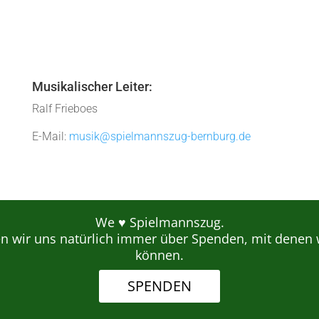
Musikalischer Leiter:
Ralf Frieboes
E-Mail:
musik@spielmannszug-bernburg.de
We ♥ Spielmannszug.
en wir uns natürlich immer über Spenden, mit denen 
können.
SPENDEN