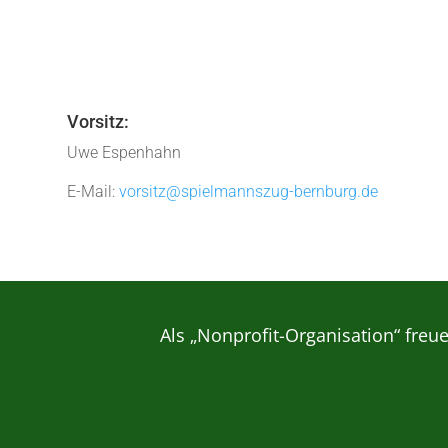
Vorsitz:
Uwe Espenhahn
E-Mail:
vorsitz@spielmannszug-bernburg.de
Als „Nonprofit-Organisation“ freu