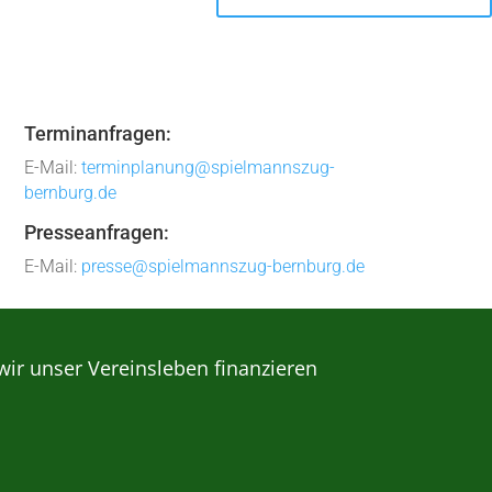
Terminanfragen:
E-Mail:
terminplanung@spielmannszug-
bernburg.de
Presseanfragen:
E-Mail:
presse@spielmannszug-bernburg.de
wir unser Vereinsleben finanzieren