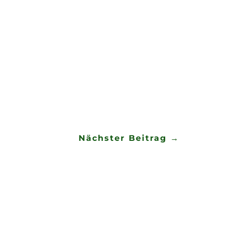
 nahmen wir erneut am
sik. Einen Tag später, dann
m Spielleutetreffen feierte
ißner Publikum begeisterten.
Nächster Beitrag
→