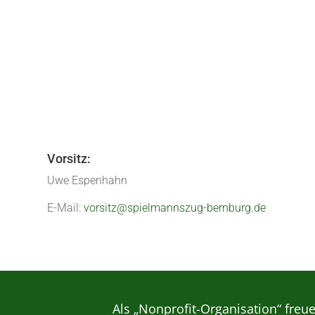
Das Jahr 2019 neigt sich dem Ende - Zeit fü
Unser Jahresabschlussvergnügen war wie i
« Ältere Einträge
Vorsitz:
Uwe Espenhahn
E-Mail:
vorsitz@spielmannszug-bernburg.de
Als „Nonprofit-Organisation“ freu