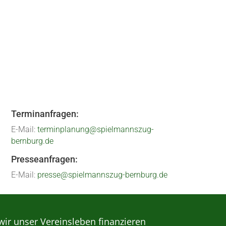
cken und vor allem ordentlich zu feiern.
 Bernburger...
Terminanfragen:
E-Mail:
terminplanung@spielmannszug-
bernburg.de
Presseanfragen:
E-Mail:
presse@spielmannszug-bernburg.de
wir unser Vereinsleben finanzieren