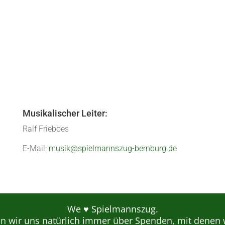
r uns Spielleute auf die vergangenen (fast) 12 Monate zurück zu bli
mmer ein rauschendes Fest, welches wir zum wiederholten Male im
Musikalischer Leiter:
Ralf Frieboes
E-Mail:
musik@spielmannszug-bernburg.de
We ♥ Spielmannszug.
en wir uns natürlich immer über Spenden, mit denen 