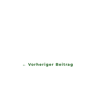
Am zweiten Maiwochenende wa
Festumzug des Rogätzer Baumbl
bei strahlender Sonne, ging e
der Verein sein 60jähriges Jub
←
Vorheriger Beitrag