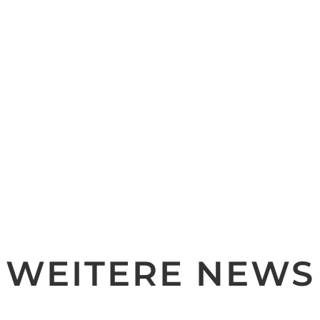
ren wir in Rogätz und Peißen unterwegs. Bei nasskaltem Wetter
ütenfestes teil und erhielten wieder viel Zuspruch für unsere Mu
s zu unseren Freunden des Spielmannszug der FFW Peißen. Mit eine
iläum, zu dem auch wir gratulierten und mit einem Auftritt das Pe
WEITERE NEWS