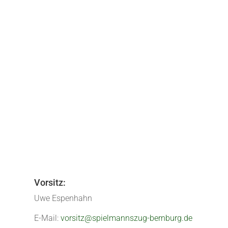
Mittwoch, 31. Juli: Anreise und City-Tour 
darunter 19 Musiker und Musikerinnen im A
« Ältere Einträge
Vorsitz:
Uwe Espenhahn
E-Mail:
vorsitz@spielmannszug-bernburg.de