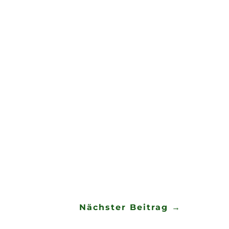
so größer war schließlich
ilbermedaille im Gepäck aus
tze 3 und 4 gingen an die
szug Hettstedt konnten
en.
y im Schützenhaus Stapelburg
nken uns von Herzen bei allen
inen besonderen Dank richten
erstützung ein solcher Erfolg
Nächster Beitrag
→