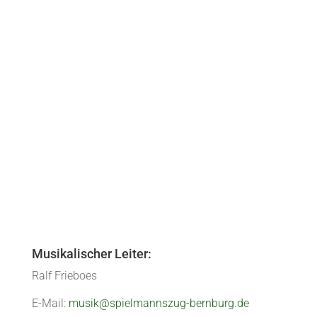
in Aberdeen Zum Ende der Sommerferien ging für uns ein großer Tra
lter zwischen 10 und 69 Jahren, sowie jeder Menge Musik im Gepä
Musikalischer Leiter:
Ralf Frieboes
E-Mail:
musik@spielmannszug-bernburg.de