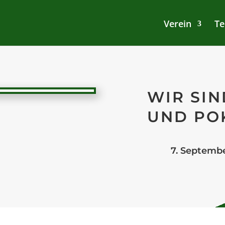
Verein
Te
WIR SIN
UND PO
7. Septemb