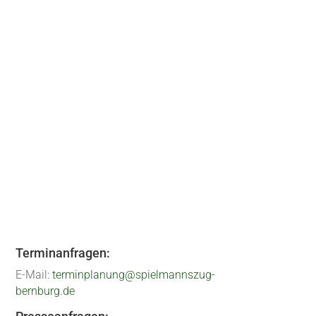
um in Erfüllung: Mit 35 Teilnehmern,
ck machten wir uns...
Terminanfragen:
E-Mail:
terminplanung@spielmannszug-
bernburg.de