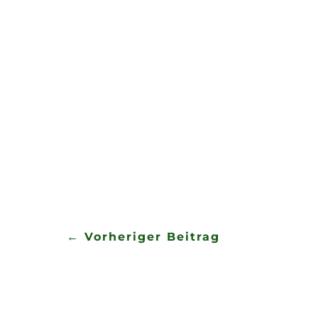
In diesem Jahr fand die Ferie
in der Jugendherberge Bernb
Musizieren mit allen Nachwuch
Geländespiel und einen Bowli
und Franca & Dustin. Dabei ha
Marschspiele und Koordinatio
Dienstag früh verabschiedete
schöne Zeit.
←
Vorheriger Beitrag