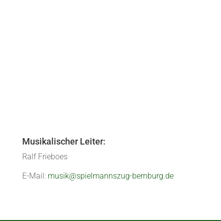
 regelmäßig auch unser Vereinsvergnügen ins Haus. Am vergangene
er Paradies zur großen Jahresabschlusssause. Nach dem Sturm auf 
Musikalischer Leiter:
Ralf Frieboes
E-Mail:
musik@spielmannszug-bernburg.de