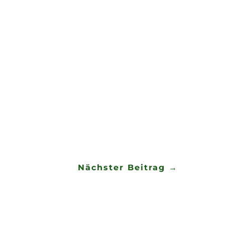
gsleiter vom 29.09.-02.10.2018
lnen Gruppen, gemeinsamen
talteten wir eine Disco, ein
 Hochzeit von Josi & Robert
 machten bei schönem Wetter
uiz und Gruppenspiel.
d bedankten uns für die
Nächster Beitrag
→