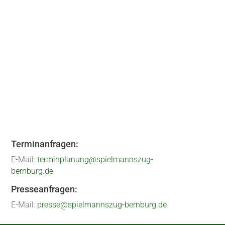
m Samstag war es dann wieder soweit: In
das leckere Buffet...
Terminanfragen:
E-Mail:
terminplanung@spielmannszug-
bernburg.de
Presseanfragen:
E-Mail:
presse@spielmannszug-bernburg.de