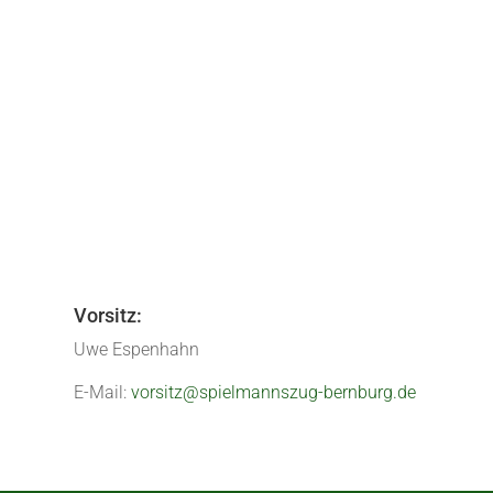
Wenn sich das Jahr dem Ende neigt, steht
Schale geworfen trafen wir uns im Bernburg
« Ältere Einträge
Vorsitz:
Uwe Espenhahn
E-Mail:
vorsitz@spielmannszug-bernburg.de