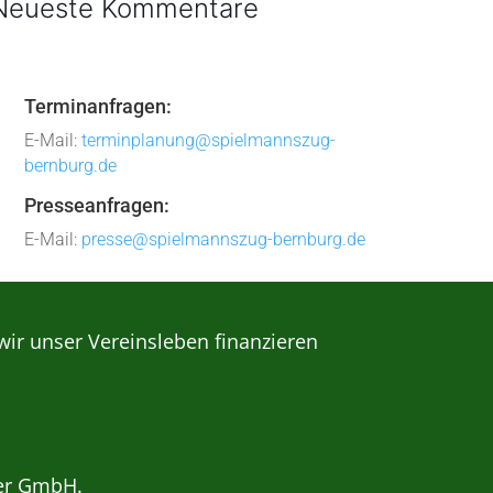
Neueste Kommentare
Terminanfragen:
E-Mail:
terminplanung@spielmannszug-
bernburg.de
Presseanfragen:
E-Mail:
presse@spielmannszug-bernburg.de
wir unser Vereinsleben finanzieren
er GmbH.