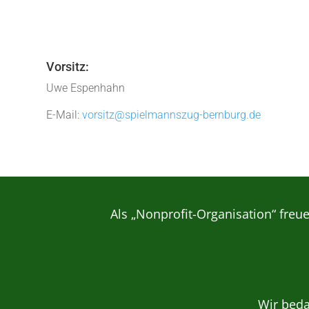
Vorsitz:
Uwe Espenhahn
E-Mail:
vorsitz@spielmannszug-bernburg.de
Als „Nonprofit-Organisation“ freu
Wir bed