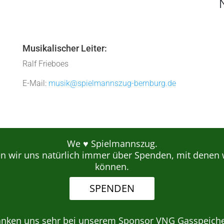
Musikalischer Leiter:
Ralf Frieboes
E-Mail:
musik@spielmannszug-bernburg.de
We ♥ Spielmannszug.
en wir uns natürlich immer über Spenden, mit denen 
können.
SPENDEN
anken uns sehr bei unserem Sponsor VNG Gasspeich