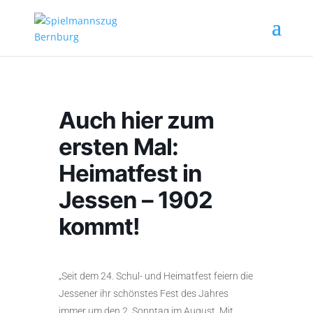
Auch hier zum
ersten Mal:
Heimatfest in
Jessen – 1902
kommt!
„Seit dem 24. Schul- und Heimatfest feiern die
Jessener ihr schönstes Fest des Jahres
immer um den 2. Sonntag im August. Mit