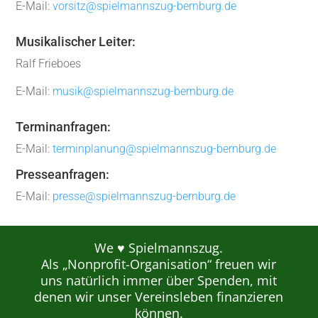
E-Mail:
vorsitz@spielmannszug-bernburg.de
Musikalischer Leiter:
Ralf Frieboes
E-Mail:
musik@spielmannszug-bernburg.de
Terminanfragen:
E-Mail:
terminplanung@spielmannszug-bernburg.de
Presseanfragen:
E-Mail:
presse@spielmannszug-bernburg.de
We ♥ Spielmannszug.
Als „Nonprofit-Organisation“ freuen wir
uns natürlich immer über Spenden, mit
denen wir unser Vereinsleben finanzieren
können.