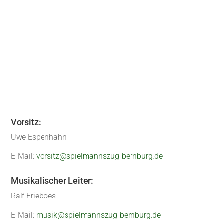
präsentierten ihr Können. Zur Mittagszeit gab
es zudem zünftige...
« Ältere Einträge
Nächste Einträge »
Vorsitz:
Uwe Espenhahn
E-Mail:
vorsitz@spielmannszug-bernburg.de
Musikalischer Leiter:
Ralf Frieboes
E-Mail:
musik@spielmannszug-bernburg.de